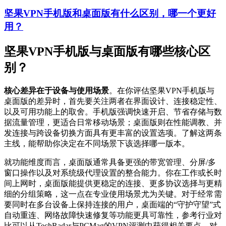
坚果VPN手机版和桌面版有什么区别，哪一个更好
用？
坚果VPN手机版与桌面版有哪些核心区
别？
核心差异在于设备与使用场景
。在你评估坚果VPN手机版与
桌面版的差异时，首先要关注两者在界面设计、连接稳定性、
以及可用功能上的取舍。手机版强调快速开启、节省存储与数
据流量管理，更适合日常移动场景；桌面版则在性能调教、并
发连接与跨设备切换方面具有更丰富的设置选项。了解这两条
主线，能帮助你决定在不同场景下该选择哪一版本。
就功能维度而言，桌面版通常具备更强的带宽管理、分屏/多
窗口操作以及对系统级代理设置的整合能力。你在工作或长时
间上网时，桌面版能提供更稳定的连接、更多协议选择与更精
细的分组策略，这一点在专业使用场景尤为关键。对于经常需
要同时在多台设备上保持连接的用户，桌面端的“守护守望”式
自动重连、网络故障快速修复等功能更具可靠性，参考行业对
比可以从TechRadar与PCMag的VPN评测中获得相关要点。对