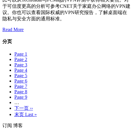
于可信度更高的分析可参考CNET关于家庭办公网络的VPN建
议。你也可以查看国际权威的VPN研究报告，了解桌面端在
隐私与安全方面的通用标准。
Read More
分页
Page
1
Page
2
Page
3
Page
4
Page
5
Page
6
Page
7
Page
8
Page
9
…
下一页
››
末页
Last »
订阅 博客