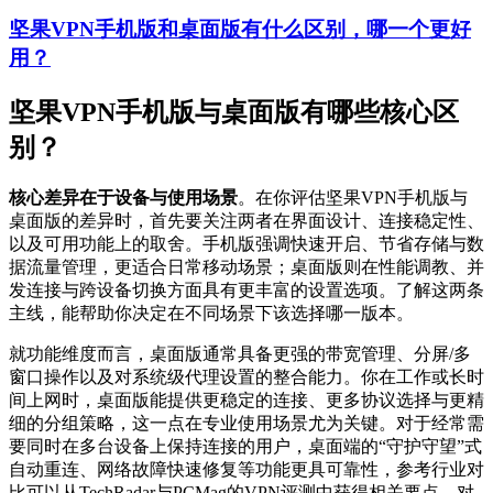
坚果VPN手机版和桌面版有什么区别，哪一个更好
用？
坚果VPN手机版与桌面版有哪些核心区
别？
核心差异在于设备与使用场景
。在你评估坚果VPN手机版与
桌面版的差异时，首先要关注两者在界面设计、连接稳定性、
以及可用功能上的取舍。手机版强调快速开启、节省存储与数
据流量管理，更适合日常移动场景；桌面版则在性能调教、并
发连接与跨设备切换方面具有更丰富的设置选项。了解这两条
主线，能帮助你决定在不同场景下该选择哪一版本。
就功能维度而言，桌面版通常具备更强的带宽管理、分屏/多
窗口操作以及对系统级代理设置的整合能力。你在工作或长时
间上网时，桌面版能提供更稳定的连接、更多协议选择与更精
细的分组策略，这一点在专业使用场景尤为关键。对于经常需
要同时在多台设备上保持连接的用户，桌面端的“守护守望”式
自动重连、网络故障快速修复等功能更具可靠性，参考行业对
比可以从TechRadar与PCMag的VPN评测中获得相关要点。对