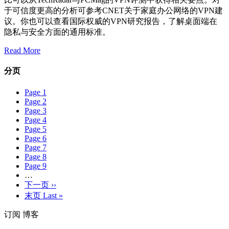
于可信度更高的分析可参考CNET关于家庭办公网络的VPN建
议。你也可以查看国际权威的VPN研究报告，了解桌面端在
隐私与安全方面的通用标准。
Read More
分页
Page
1
Page
2
Page
3
Page
4
Page
5
Page
6
Page
7
Page
8
Page
9
…
下一页
››
末页
Last »
订阅 博客