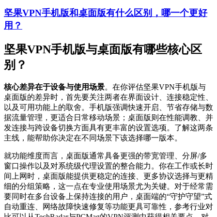
坚果VPN手机版和桌面版有什么区别，哪一个更好
用？
坚果VPN手机版与桌面版有哪些核心区
别？
核心差异在于设备与使用场景
。在你评估坚果VPN手机版与
桌面版的差异时，首先要关注两者在界面设计、连接稳定性、
以及可用功能上的取舍。手机版强调快速开启、节省存储与数
据流量管理，更适合日常移动场景；桌面版则在性能调教、并
发连接与跨设备切换方面具有更丰富的设置选项。了解这两条
主线，能帮助你决定在不同场景下该选择哪一版本。
就功能维度而言，桌面版通常具备更强的带宽管理、分屏/多
窗口操作以及对系统级代理设置的整合能力。你在工作或长时
间上网时，桌面版能提供更稳定的连接、更多协议选择与更精
细的分组策略，这一点在专业使用场景尤为关键。对于经常需
要同时在多台设备上保持连接的用户，桌面端的“守护守望”式
自动重连、网络故障快速修复等功能更具可靠性，参考行业对
比可以从TechRadar与PCMag的VPN评测中获得相关要点。对