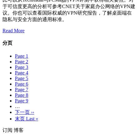
于可信度更高的分析可参考CNET关于家庭办公网络的VPN建
议。你也可以查看国际权威的VPN研究报告，了解桌面端在
隐私与安全方面的通用标准。
Read More
分页
Page
1
Page
2
Page
3
Page
4
Page
5
Page
6
Page
7
Page
8
Page
9
…
下一页
››
末页
Last »
订阅 博客